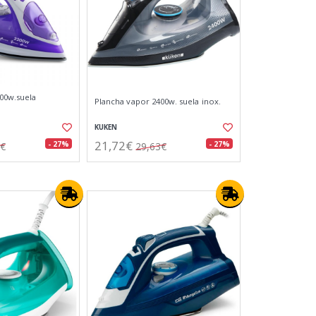
00w.suela
Plancha vapor 2400w. suela inox.
KUKEN
21,72€
- 27%
- 27%
5€
29,63€