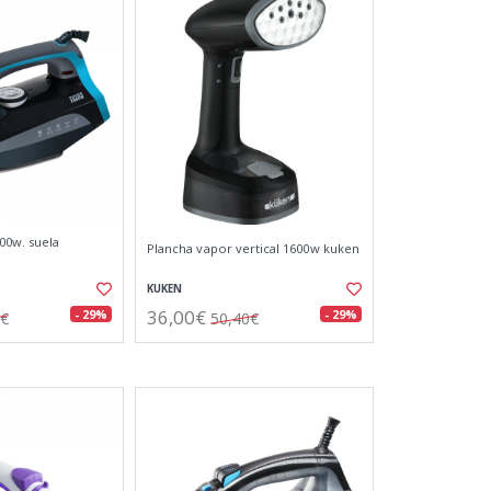
00w. suela
Plancha vapor vertical 1600w kuken
KUKEN
36,00€
- 29%
- 29%
2€
50,40€