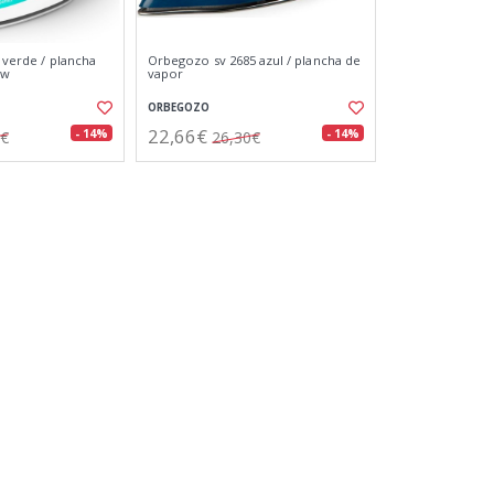
0 verde / plancha
Orbegozo sv 2685 azul / plancha de
0w
vapor
ORBEGOZO
22,66€
- 14%
- 14%
0€
26,30€