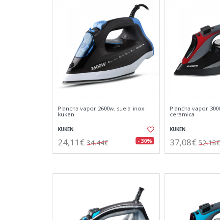
Plancha vapor 2600w. suela inox.
Plancha vapor 300
kuken
ceramica
KUKEN
KUKEN
24,11€
37,08€
- 30%
34,44€
52,18€