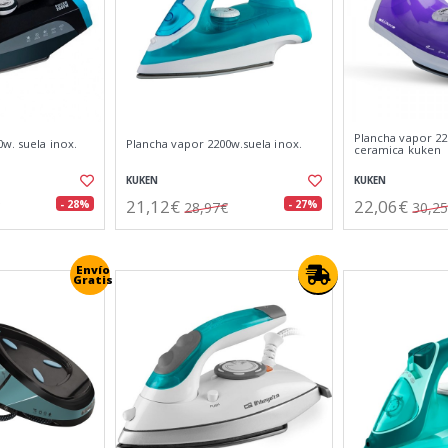
Plancha vapor 22
w. suela inox.
Plancha vapor 2200w.suela inox.
ceramica kuken
KUKEN
KUKEN
21,12€
22,06€
- 28%
- 27%
28,97€
30,2
Envío
Gratis