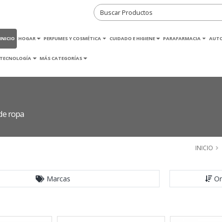
INICIO
HOGAR
PERFUMES Y COSMÉTICA
CUIDADO E HIGIENE
PARAFARMACIA
AUT
TECNOLOGÍA
MÁS CATEGORÍAS
de ropa
INICIO
Marcas
Or