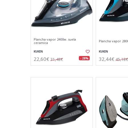
Plancha vapor 2400w. suela
Plancha vapor 2800
ceramica
KUKEN
KUKEN
22,60€
32,44€
- 28%
31,48€
45,18€