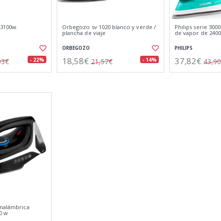
 3100w.
Orbegozo sv 1020 blanco y verde /
Philips serie 300
plancha de viaje
de vapor de 240
ORBEGOZO
PHILIPS
18,58€
37,82€
- 22%
- 14%
03€
21,57€
43,9
inalámbrica
0 w