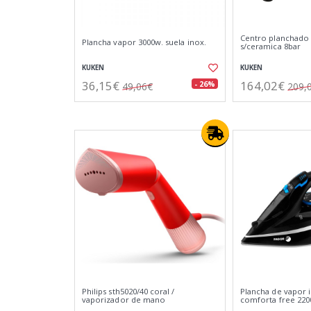
Centro planchado
Plancha vapor 3000w. suela inox.
s/ceramica 8bar
KUKEN
KUKEN
36,15€
164,02€
- 26%
49,06€
209,
Philips sth5020/40 coral /
Plancha de vapor 
vaporizador de mano
comforta free 220