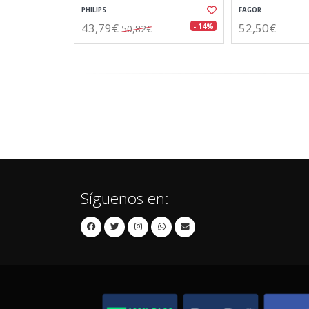
PHILIPS
FAGOR
43,79€
52,50€
- 14%
50,82€
Síguenos en: