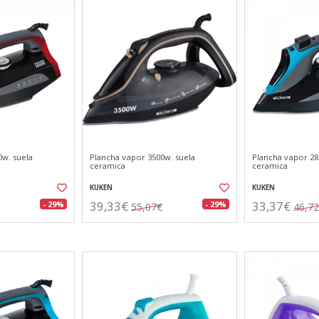
0w. suela
Plancha vapor 3500w. suela
Plancha vapor 28
ceramica
ceramica
KUKEN
KUKEN
39,33€
33,37€
- 29%
- 29%
55,07€
46,7