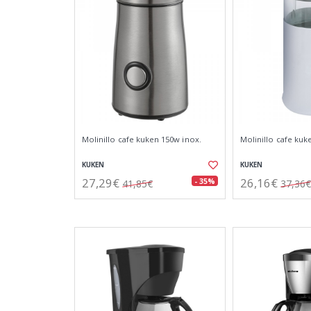
Molinillo cafe kuken 150w inox.
Molinillo cafe kuk
KUKEN
KUKEN
27,29€
26,16€
- 35%
41,85€
37,36€