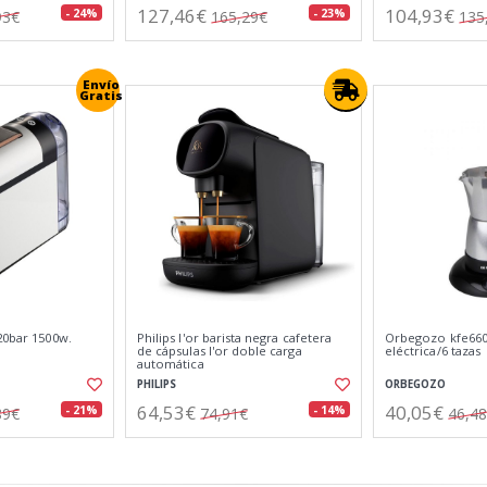
127,46€
104,93€
- 24%
- 23%
93€
165,29€
135
Envío
Gratis
20bar 1500w.
Philips l'or barista negra cafetera
Orbegozo kfe660 
de cápsulas l'or doble carga
eléctrica/6 tazas
automática
PHILIPS
ORBEGOZO
64,53€
40,05€
- 21%
- 14%
89€
74,91€
46,4