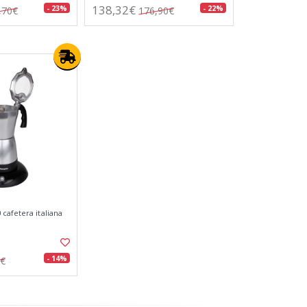
138,32€
- 23%
- 22%
,70€
176,90€
cafetera italiana
- 14%
8€