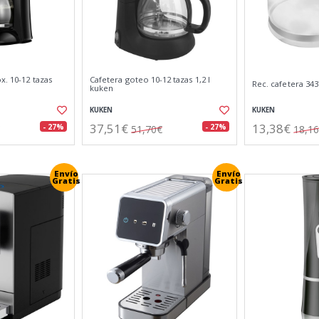
x. 10-12 tazas
Cafetera goteo 10-12 tazas 1,2 l
Rec. cafetera 343
kuken
KUKEN
KUKEN
37,51€
13,38€
- 27%
- 27%
51,70€
18,1
Envío
Envío
Gratis
Gratis