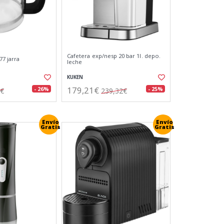
Cafetera exp/nesp 20 bar 1l. depo.
77 jarra
leche
KUKEN
179,21€
- 26%
- 25%
6€
239,32€
Envío
Envío
Gratis
Gratis