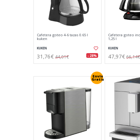
Cafetera goteo 4-6 tazas 0.65 l
Cafetera goteo ino
kuken
1,25 l
KUKEN
KUKEN
31,76€
47,97€
- 28%
44,01€
66,14€
Envío
Gratis