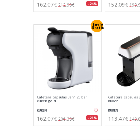
162,07€
152,09€
- 24%
212,90€
198,
Envío
Gratis
Cafetera capsulas 3en1 20 bar
Cafetera capsulas 
kuken gold
kuken
KUKEN
KUKEN
162,07€
113,47€
- 21%
206,38€
143,