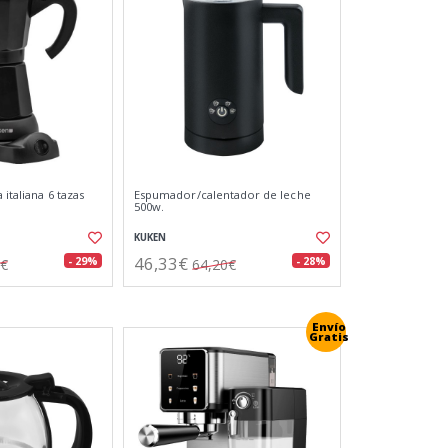
 italiana 6 tazas
Espumador/calentador de leche
500w.
KUKEN
46,33€
- 29%
- 28%
4€
64,20€
Envío
Gratis