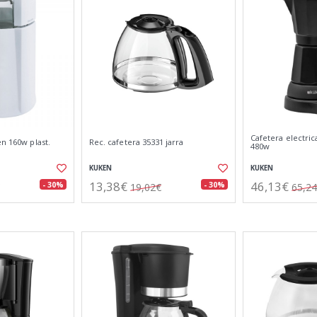
Cafetera electrica
en 160w plast.
Rec. cafetera 35331 jarra
480w
KUKEN
KUKEN
13,38€
46,13€
- 30%
- 30%
19,02€
65,2