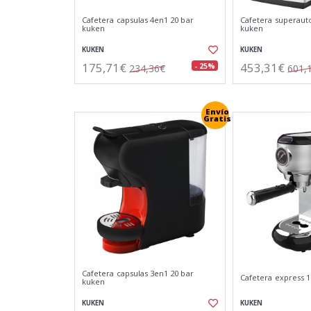
Cafetera capsulas 4en1 20 bar
Cafetera superaut
kuken
kuken
KUKEN
KUKEN
175,71€
453,31€
- 25%
234,36€
601,
Envío
Gratis
Cafetera capsulas 3en1 20 bar
Cafetera express 1
kuken
KUKEN
KUKEN