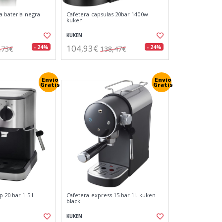
 a bateria negra
Cafetera capsulas 20bar 1400w.
kuken
KUKEN
104,93€
- 24%
- 24%
,73€
138,47€
Envío
Envío
Gratis
Gratis
 20 bar 1.5 l.
Cafetera express 15 bar 1l. kuken
black
KUKEN