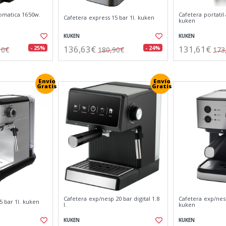
omatica 1650w.
Cafetera portatil
Cafetera express 15 bar 1l. kuken
kuken
KUKEN
KUKEN
136,63€
131,61€
- 25%
- 24%
10€
180,90€
173
Envío
Envío
Gratis
Gratis
Cafetera exp/nesp 20 bar digital 1.8
Cafetera exp/nesp
5 bar 1l. kuken
l.
kuken
KUKEN
KUKEN