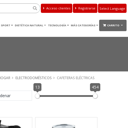
Acceso clientes
Registrarse
Powered by
Translate
 SPORT
DIETÉTICA NATURAL
TECNOLOGÍA
MÁS CATEGORÍAS
CARRITO
HOGAR
ELECTRODOMÉSTICOS
CAFETERAS ELÉCTRICAS
13
454
denar