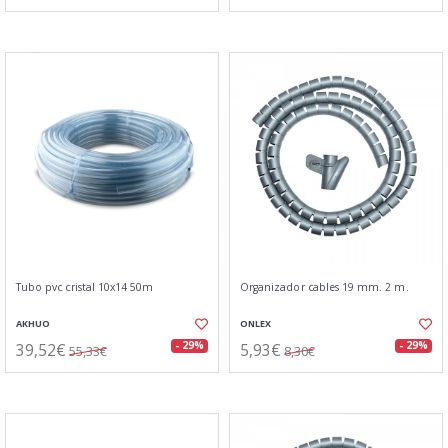
Tubo pvc cristal 10x14 50m
Organizador cables 19 mm. 2 m.
AKHUO
ONLEX
39,52€
5,93€
- 29%
- 29%
55,33€
8,30€