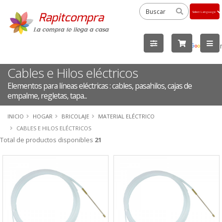
Powered
by
Tra
Cables e Hilos eléctricos
Elementos para líneas eléctricas : cables, pasahilos, cajas de
empalme, regletas, tapa...
INICIO
HOGAR
BRICOLAJE
MATERIAL ELÉCTRICO
CABLES E HILOS ELÉCTRICOS
Total de productos disponibles
21