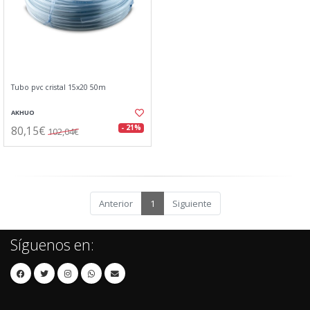
Tubo pvc cristal 15x20 50m
AKHUO
80,15€
- 21%
102,04€
Anterior
1
Siguiente
Síguenos en: