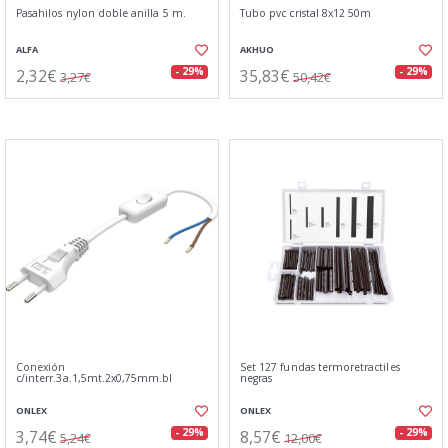
Pasahilos nylon doble anilla 5 m.
Tubo pvc cristal 8x12 50m
ALFA
AKHUO
2,32€
35,83€
- 29%
- 29%
3,27€
50,42€
Conexión
Set 127 fundas termoretractiles
c/interr.3a.1,5mt.2x0,75mm.bl
negras
ONLEX
ONLEX
3,74€
8,57€
- 29%
- 29%
5,24€
12,00€