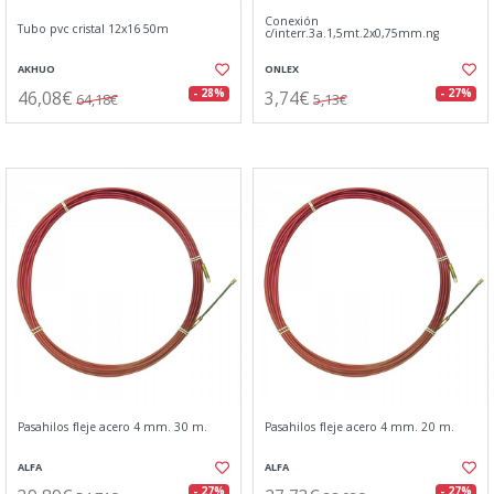
Conexión
Tubo pvc cristal 12x16 50m
c/interr.3a.1,5mt.2x0,75mm.ng
AKHUO
ONLEX
46,08€
3,74€
- 28%
- 27%
64,18€
5,13€
Pasahilos fleje acero 4 mm. 30 m.
Pasahilos fleje acero 4 mm. 20 m.
ALFA
ALFA
- 27%
- 27%