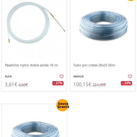
Pasahilos nylon doble anilla 10 m.
Tubo pvc cristal 20x25 50m
ALFA
AKHUO
3,61€
100,15€
- 27%
- 24%
4,92€
131,65€
Envío
Gratis