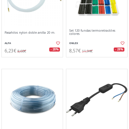
Set 120 fundas termoretractiles
Pasahilos nylon doble anilla 20 m.
colores
ALFA
ONLEX
6,23€
8,57€
- 28%
- 28%
8,68€
11,94€