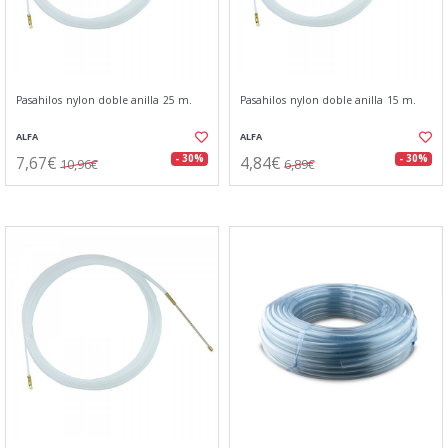
Pasahilos nylon doble anilla 25 m.
Pasahilos nylon doble anilla 15 m.
ALFA
ALFA
7,67€
4,84€
- 30%
- 30%
10,96€
6,89€