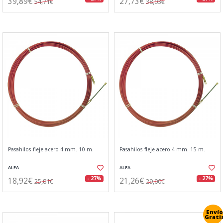
39,89€
27,73€
54,71€
38,03€
Pasahilos fleje acero 4 mm. 10 m.
Pasahilos fleje acero 4 mm. 15 m.
ALFA
ALFA
18,92€
21,26€
- 27%
- 27%
25,81€
29,00€
Envío
Grati