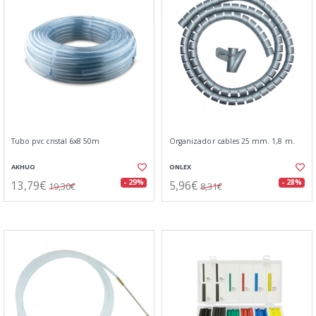
Tubo pvc cristal 6x8 50m
Organizador cables 25 mm. 1,8 m.
AKHUO
ONLEX
13,79€
5,96€
- 29%
- 28%
19,30€
8,31€