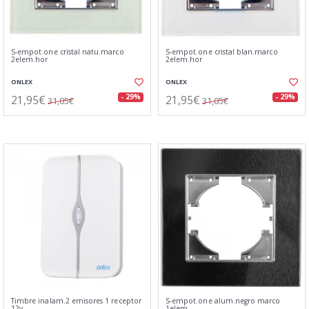
S-empot.one cristal natu.marco
S-empot.one cristal blan.marco
2elem.hor
2elem.hor
ONLEX
ONLEX
21,95€
21,95€
- 29%
- 29%
31,05€
31,05€
Timbre inalam.2 emisores 1 receptor
S-empot.one alum.negro marco
12v
1elem.