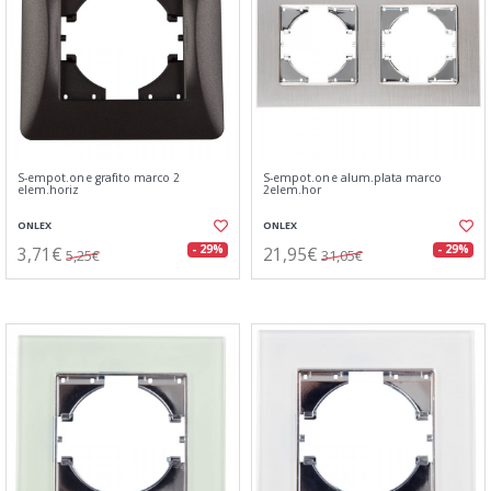
S-empot.one grafito marco 2
S-empot.one alum.plata marco
elem.horiz
2elem.hor
ONLEX
ONLEX
3,71€
21,95€
- 29%
- 29%
5,25€
31,05€