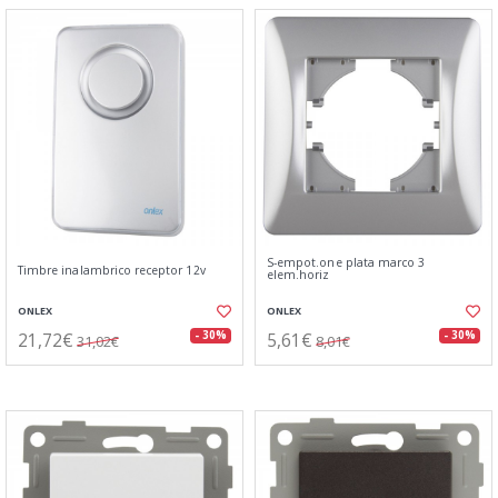
S-empot.one plata marco 3
Timbre inalambrico receptor 12v
elem.horiz
ONLEX
ONLEX
21,72€
5,61€
- 30%
- 30%
31,02€
8,01€