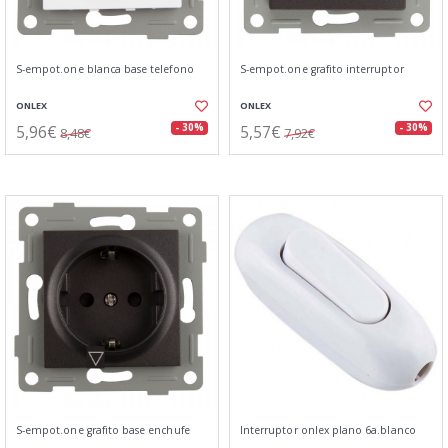
S-empot.one blanca base telefono
S-empot.one grafito interruptor
ONLEX
ONLEX
5,96€
5,57€
- 30%
- 30%
8,48€
7,92€
S-empot.one grafito base enchufe
Interruptor onlex plano 6a.blanco