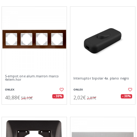
S-empot.one alum.marron marco
Interruptor bipolar 4a. plano negro
4elem.hor
ONLEX
ONLEX
40,88€
2,02€
- 30%
- 30%
58,10€
2,87€