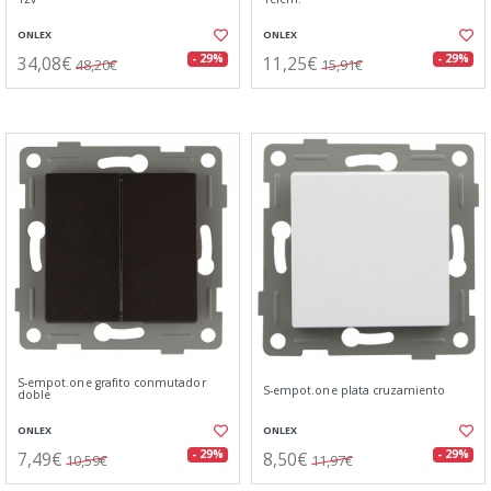
ONLEX
ONLEX
34,08€
11,25€
- 29%
- 29%
48,20€
15,91€
S-empot.one grafito conmutador
S-empot.one plata cruzamiento
doble
ONLEX
ONLEX
7,49€
8,50€
- 29%
- 29%
10,59€
11,97€