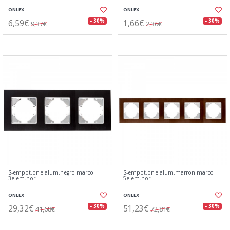
ONLEX
ONLEX
6,59€
1,66€
- 30%
- 30%
9,37€
2,36€
S-empot.one alum.negro marco
S-empot.one alum.marron marco
3elem.hor
5elem.hor
ONLEX
ONLEX
29,32€
51,23€
- 30%
- 30%
41,68€
72,81€