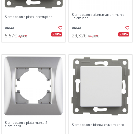
S-empot.one alum.marron marco
S-empot.one plata interruptor
3elem.hor
ONLEX
ONLEX
5,57€
29,32€
- 30%
- 30%
7,96€
41,89€
S-empot.one plata marco 2
S-empot.one blanca cruzamiento
elem.horiz