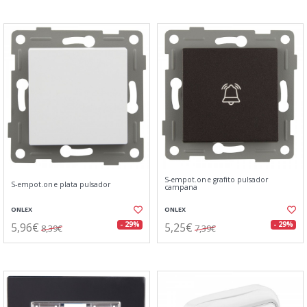
S-empot.one grafito pulsador
S-empot.one plata pulsador
campana
ONLEX
ONLEX
5,96€
5,25€
- 29%
- 29%
8,39€
7,39€