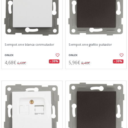
S-empot.one blanca conmutador
S-empot.one grafito pulsador
ONLEX
ONLEX
4,68€
5,96€
- 30%
- 30%
6,68€
8,48€