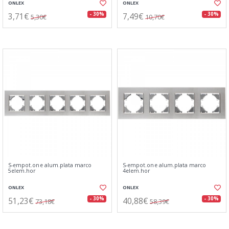
ONLEX
ONLEX
3,71€
7,49€
- 30%
- 30%
5,30€
10,70€
S-empot.one alum.plata marco
S-empot.one alum.plata marco
5elem.hor
4elem.hor
ONLEX
ONLEX
51,23€
40,88€
- 30%
- 30%
73,18€
58,39€