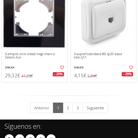
S-empot.one cristal negr.marco
S-superf.standard 80 ip20 base
3elem.hor
tele.rj11
ONLEX
ONLEX
29,32€
4,15€
- 29%
- 29%
41,26€
5,84€
Anterior
1
2
3
Siguiente
Síguenos en: