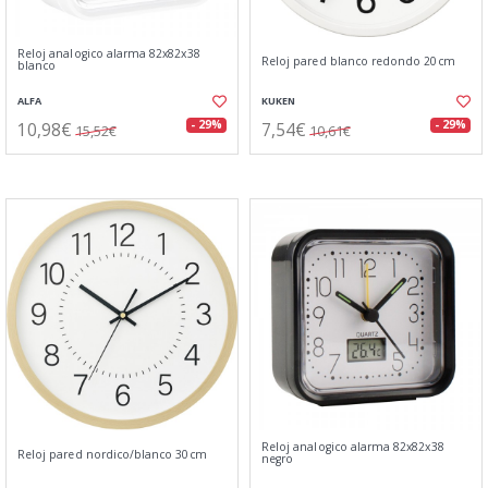
Reloj analogico alarma 82x82x38
Reloj pared blanco redondo 20cm
blanco
ALFA
KUKEN
10,98€
7,54€
- 29%
- 29%
15,52€
10,61€
Reloj analogico alarma 82x82x38
Reloj pared nordico/blanco 30cm
negro