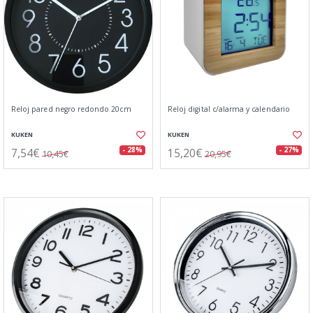
Reloj pared negro redondo 20cm
Reloj digital c/alarma y calendario
KUKEN
KUKEN
7,54€
15,20€
- 28%
- 27%
10,45€
20,95€