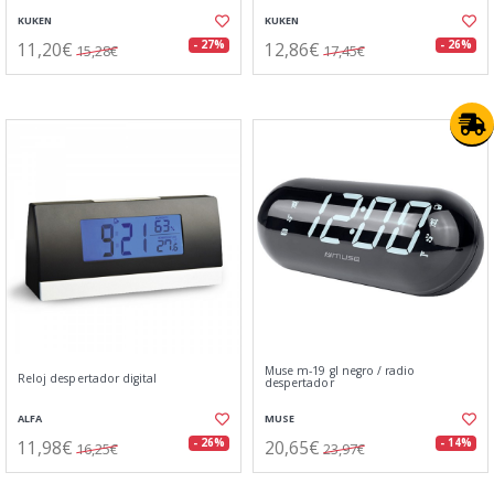
KUKEN
KUKEN
11,20€
12,86€
- 27%
- 26%
15,28€
17,45€
Muse m-19 gl negro / radio
Reloj despertador digital
despertador
ALFA
MUSE
11,98€
20,65€
- 26%
- 14%
16,25€
23,97€