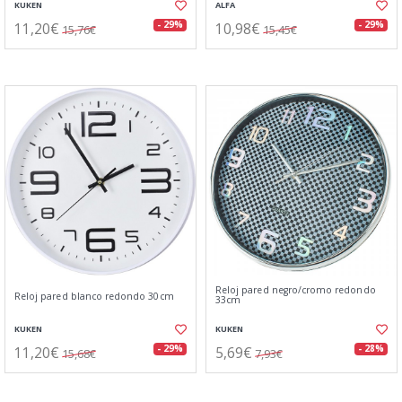
KUKEN
ALFA
11,20€
10,98€
- 29%
- 29%
15,76€
15,45€
Reloj pared negro/cromo redondo
Reloj pared blanco redondo 30cm
33cm
KUKEN
KUKEN
11,20€
5,69€
- 29%
- 28%
15,68€
7,93€