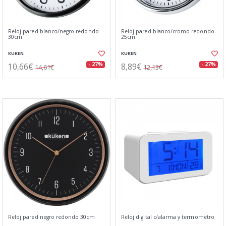
Reloj pared blanco/negro redondo
Reloj pared blanco/cromo redondo
30cm
25cm
KUKEN
KUKEN
10,66€
8,89€
- 27%
- 27%
14,61€
12,13€
Reloj pared negro redondo 30cm
Reloj digital c/alarma y termometro