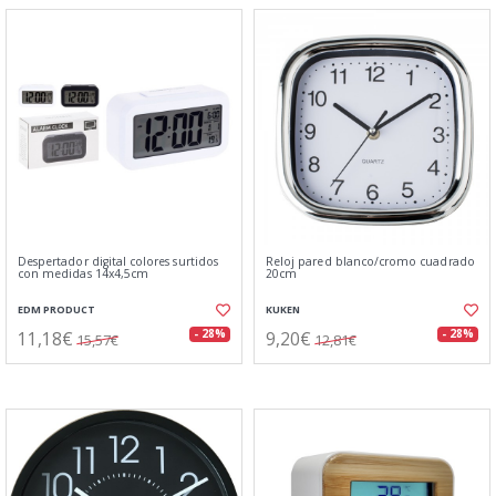
Despertador digital colores surtidos
Reloj pared blanco/cromo cuadrado
con medidas 14x4,5cm
20cm
EDM PRODUCT
KUKEN
11,18€
9,20€
- 28%
- 28%
15,57€
12,81€