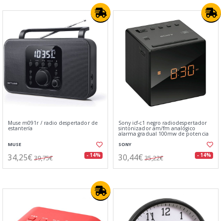
Muse m091r / radio despertador de
Sony icf-c1 negro radiodespertador
estantería
sintonizador am/fm analógico
alarma gradual 100mw de potencia
MUSE
SONY
34,25€
30,44€
- 14%
- 14%
39,75€
35,22€