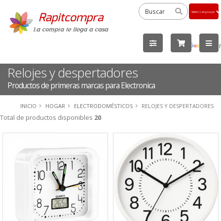
Powered
by
Tra
Relojes y despertadores
Productos de primeras marcas para Electronica
INICIO
HOGAR
ELECTRODOMÉSTICOS
RELOJES Y DESPERTADORES
Total de productos disponibles
20