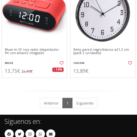
Muse m-10 rojo radio despertador
Reloj pared negro/blanco ø21,5 cm
fm con altavoz integrado
(pack 2 unidades)
MUSE
CAISON
13,75€
13,89€
- 14%
15,90€
Anterior
1
Siguiente
Síguenos en: