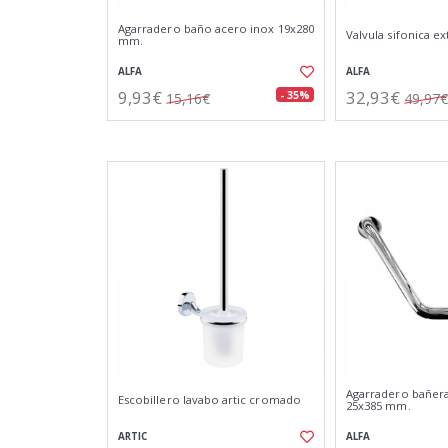
Agarradero baño acero inox 19x280
Valvula sifonica ex
mm.
ALFA
ALFA
9,93€
32,93€
- 35%
15,16€
49,97€
Agarradero bañera
Escobillero lavabo artic cromado
25x385 mm.
ARTIC
ALFA