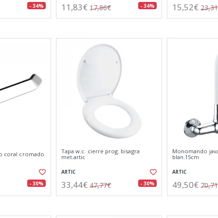
11,83€
15,52€
- 34%
- 34%
17,86€
23,3
Tapa w.c. cierre prog. bisagra
Monomando java
bo coral cromado
met.artic
blan.15cm
ARTIC
ARTIC
33,44€
49,50€
- 30%
- 30%
47,77€
70,7