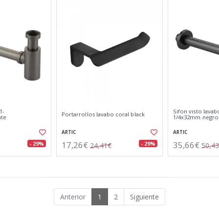
1-
Sifon visto lavab
Portarrollos lavabo coral black
ate
1/4x32mm.negro
ARTIC
ARTIC
17,26€
35,66€
- 29%
- 29%
24,41€
50,4
Anterior
1
2
Siguiente