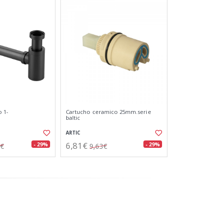
o 1-
Cartucho ceramico 25mm.serie
baltic
ARTIC
6,81€
- 29%
- 29%
3€
9,63€