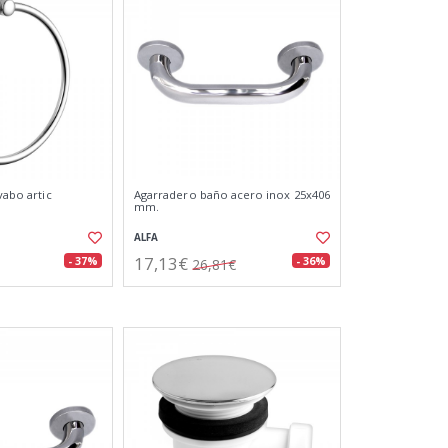
vabo artic
Agarradero baño acero inox 25x406
mm.
ALFA
17,13€
- 37%
- 36%
26,81€