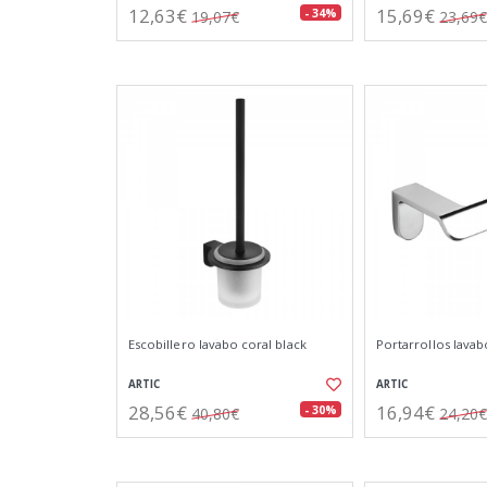
12,63€
15,69€
- 34%
19,07€
23,69€
Escobillero lavabo coral black
Portarrollos lava
ARTIC
ARTIC
28,56€
16,94€
- 30%
40,80€
24,20€