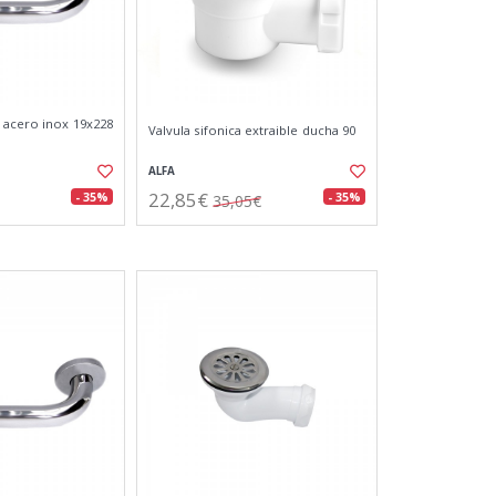
 acero inox 19x228
Valvula sifonica extraible ducha 90
ALFA
22,85€
- 35%
- 35%
35,05€