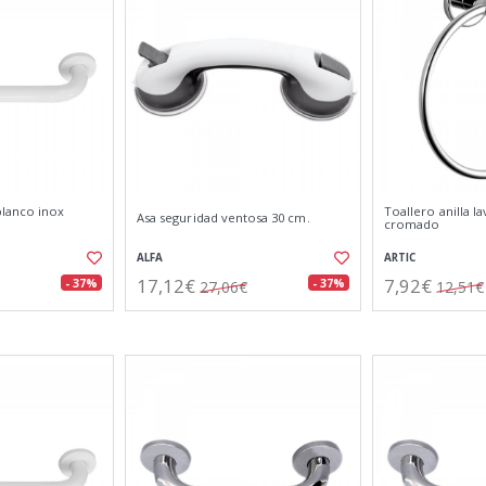
lanco inox
Toallero anilla la
Asa seguridad ventosa 30 cm.
cromado
ALFA
ARTIC
17,12€
7,92€
- 37%
- 37%
27,06€
12,51€