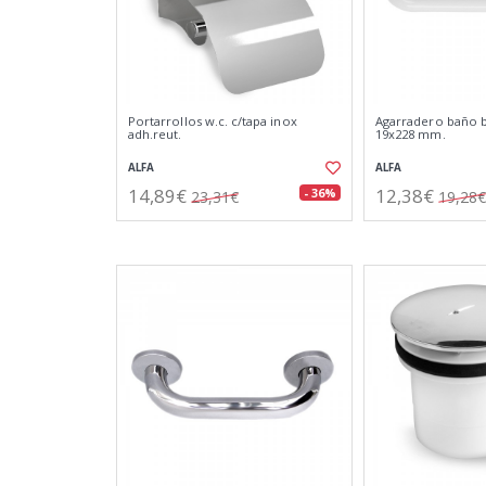
Portarrollos w.c. c/tapa inox
Agarradero baño b
adh.reut.
19x228 mm.
ALFA
ALFA
14,89€
12,38€
- 36%
23,31€
19,28€