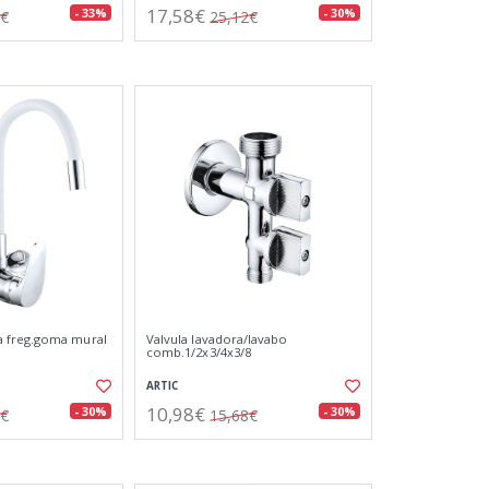
17,58€
- 33%
- 30%
1€
25,12€
 freg.goma mural
Valvula lavadora/lavabo
comb.1/2x3/4x3/8
ARTIC
10,98€
- 30%
- 30%
1€
15,68€