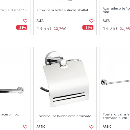
Agarradero baño
traible ducha 115
Kit wc para bidet o ducha shattaf
mm.
ALFA
ALFA
13,55€
14,26€
- 34%
- 34%
20,56€
21,6
 acero inox
Toallero barra la
Portarrollos lavabo artic cromado
cromado 60cm
ARTIC
ARTIC