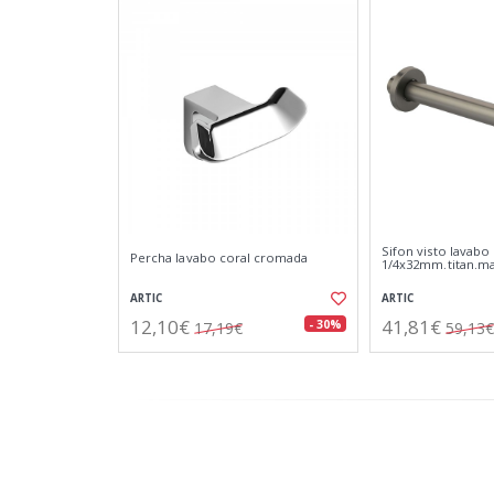
Sifon visto lavabo 
Percha lavabo coral cromada
1/4x32mm.titan.m
ARTIC
ARTIC
12,10€
41,81€
- 30%
17,19€
59,13€