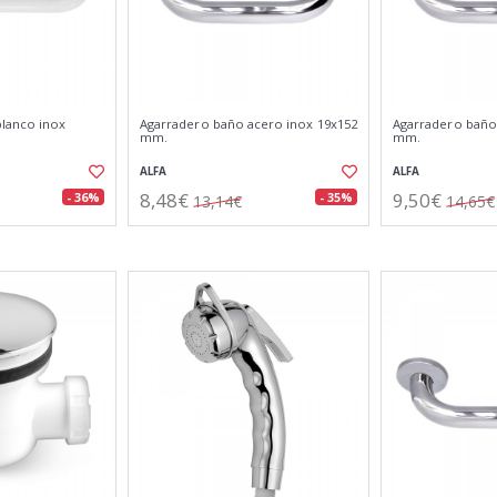
lanco inox
Agarradero baño acero inox 19x152
Agarradero baño
mm.
mm.
ALFA
ALFA
8,48€
9,50€
- 36%
- 35%
13,14€
14,65€