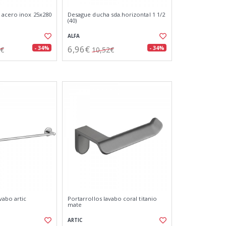
 acero inox 25x280
Desague ducha sda.horizontal 1 1/2
(40)
ALFA
6,96€
- 34%
- 34%
3€
10,52€
vabo artic
Portarrollos lavabo coral titanio
mate
ARTIC