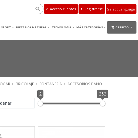
Acceso clientes
Registrarse
Powered by
Translate
 SPORT
DIETÉTICA NATURAL
TECNOLOGÍA
MÁS CATEGORÍAS
CARRITO
OGAR
BRICOLAJE
FONTANERÍA
ACCESORIOS BAÑO
2
252
denar