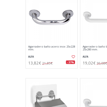
Agarradero baño acero inox 25x228
Agarradero baño b
mm.
25x280 mm.
ALFA
ALFA
13,82€
19,02€
- 37%
21,85€
30,08€