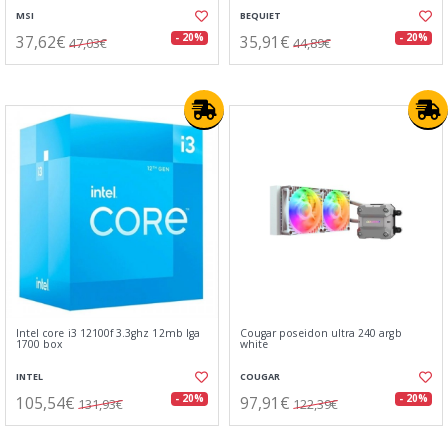
MSI
BEQUIET
37,62€
35,91€
- 20%
- 20%
47,03€
44,89€
Intel core i3 12100f 3.3ghz 12mb lga
Cougar poseidon ultra 240 argb
1700 box
white
INTEL
COUGAR
105,54€
97,91€
- 20%
- 20%
131,93€
122,39€