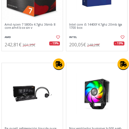
Amd ryzen 7 5800x 4.7ghz 36mb 8
Intel core i5 14400f 4.7ghz 20mb lga
core am4 box sin v
1700 box
AMD
INTEL
242,81€
200,05€
- 19%
- 19%
301,35€
248,28€
Be quiet! refrigeración líquida pure
Nox ventilador hummer h-500 argb