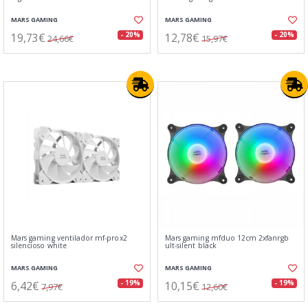
MARS GAMING
MARS GAMING
19,73€
12,78€
- 20%
- 20%
24,66€
15,97€
Mars gaming ventilador mf-prox2
Mars gaming mfduo 12cm 2xfanrgb
silencioso white
ult-silent black
MARS GAMING
MARS GAMING
6,42€
10,15€
- 19%
- 19%
7,97€
12,60€