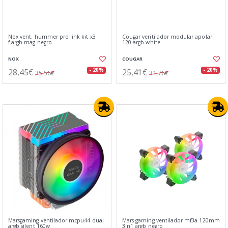
Nox vent. hummer pro link kit x3
Cougar ventilador modular apolar
f.argb mag negro
120 argb white
NOX
COUGAR
28,45€
25,41€
- 20%
- 20%
35,56€
31,76€
Marsgaming ventilador mcpu44 dual
Mars gaming ventilador mf3a 120mm
argb silent 160w
3in1 argb negro