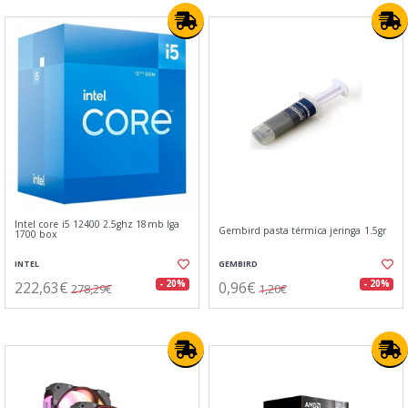
Intel core i5 12400 2.5ghz 18mb lga
Gembird pasta térmica jeringa 1.5gr
1700 box
INTEL
GEMBIRD
222,63€
0,96€
- 20%
- 20%
278,29€
1,20€