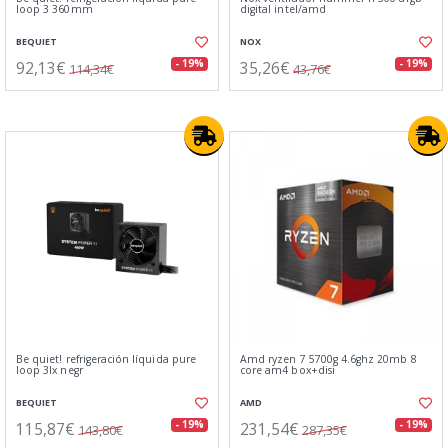
loop 3 360mm
digital intel/amd
BEQUIET
NOX
92,13€
35,26€
- 19%
- 19%
114,34€
43,76€
Be quiet! refrigeración líquida pure
Amd ryzen 7 5700g 4.6ghz 20mb 8
loop 3lx negr
core am4 box+disi
BEQUIET
AMD
115,87€
231,54€
- 19%
- 19%
143,80€
287,35€