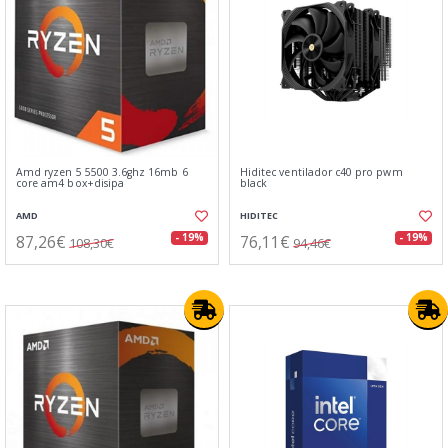
Amd ryzen 5 5500 3.6ghz 16mb 6
Hiditec ventilador c40 pro pwm
core am4 box+disipa
black
AMD
HIDITEC
87,26€
76,11€
- 19%
- 19%
108,30€
94,46€