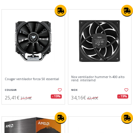
Nox ventilador hummer h-400 alto
Cougar ventilador forza 50 essential
rend. intel/amd
COUGAR
NOX
25,41€
34,16€
- 19%
- 19%
31,54€
42,40€