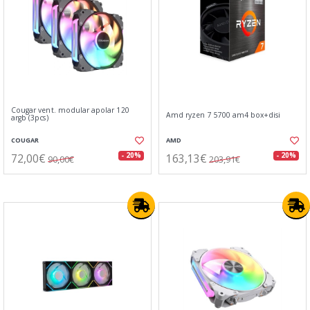
Cougar vent. modular apolar 120
Amd ryzen 7 5700 am4 box+disi
argb (3pcs)
COUGAR
AMD
72,00€
163,13€
- 20%
- 20%
90,00€
203,91€