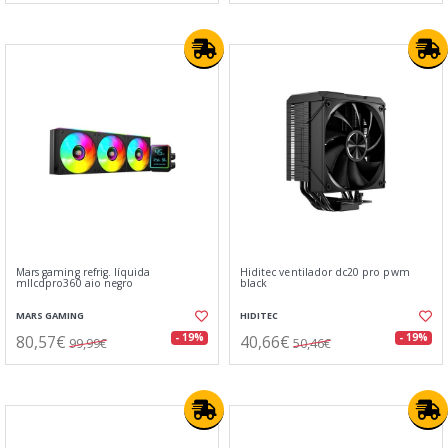
Mars gaming refrig. líquida
Hiditec ventilador dc20 pro pwm
mllcdpro360 aio negro
black
MARS GAMING
HIDITEC
80,57€
40,66€
- 19%
- 19%
99,99€
50,46€