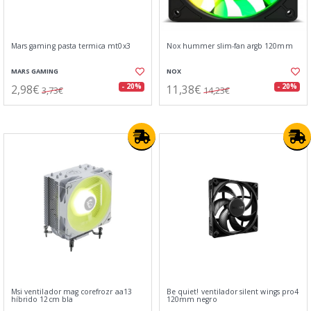
Mars gaming pasta termica mt0x3
Nox hummer slim-fan argb 120mm
MARS GAMING
NOX
2,98€
11,38€
- 20%
- 20%
3,73€
14,23€
Msi ventilador mag corefrozr aa13
Be quiet! ventilador silent wings pro4
híbrido 12cm bla
120mm negro