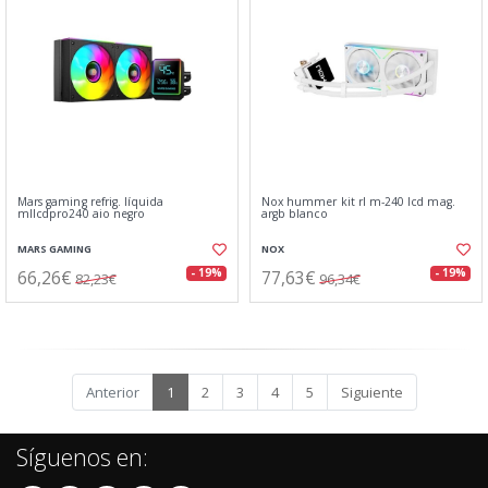
Mars gaming refrig. líquida
Nox hummer kit rl m-240 lcd mag.
mllcdpro240 aio negro
argb blanco
MARS GAMING
NOX
66,26€
77,63€
- 19%
- 19%
82,23€
96,34€
Anterior
1
2
3
4
5
Siguiente
Síguenos en: