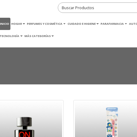
INICIO
HOGAR
PERFUMES Y COSMÉTICA
CUIDADO E HIGIENE
PARAFARMACIA
AUT
TECNOLOGÍA
MÁS CATEGORÍAS