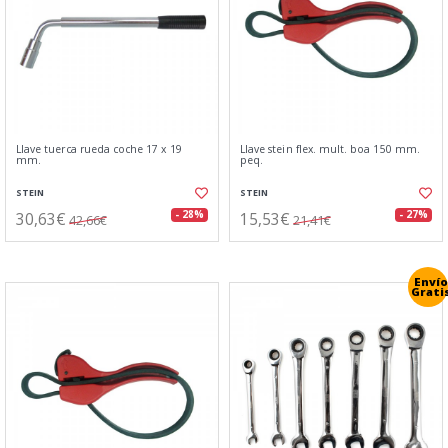
Llave tuerca rueda coche 17 x 19
Llave stein flex. mult. boa 150 mm.
mm.
peq.
STEIN
STEIN
30,63€
15,53€
- 28%
- 27%
42,66€
21,41€
Envío
Grati