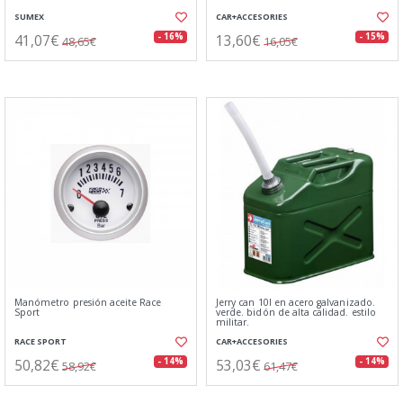
SUMEX
CAR+ACCESORIES
41,07€
13,60€
- 16%
- 15%
48,65€
16,05€
Manómetro presión aceite Race
Jerry can 10l en acero galvanizado.
Sport
verde. bidón de alta calidad. estilo
militar.
RACE SPORT
CAR+ACCESORIES
50,82€
53,03€
- 14%
- 14%
58,92€
61,47€