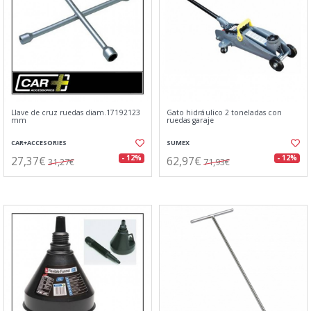
Llave de cruz ruedas diam.17192123
Gato hidráulico 2 toneladas con
mm
ruedas garaje
CAR+ACCESORIES
SUMEX
27,37€
62,97€
- 12%
- 12%
31,27€
71,93€