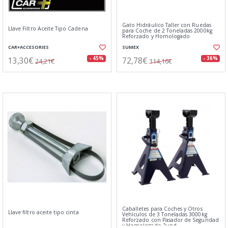
Gato Hidráulico Taller con Ruedas
Llave Filtro Aceite Tipo Cadena
para Coche de 2 Toneladas 2000kg
Reforzado y Homologado
CAR+ACCESORIES
SUMEX
13,30€
72,78€
- 45%
- 36%
24,21€
114,16€
Caballetes para Coches y Otros
Llave filtro aceite tipo cinta
Vehículos de 3 Toneladas 3000kg
Reforzado con Pasador de Seguridad
y Homologado 2und