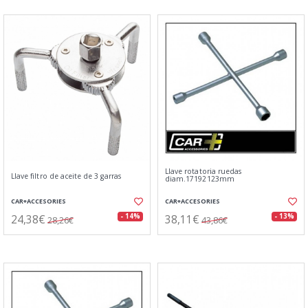
Llave rotatoria ruedas
Llave filtro de aceite de 3 garras
diam.17192123mm
CAR+ACCESORIES
CAR+ACCESORIES
24,38€
38,11€
- 14%
- 13%
28,26€
43,86€