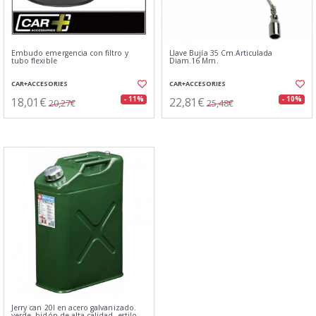
Embudo emergencia con filtro y
Llave Bujía 35 Cm.Articulada
tubo flexible
Diam.16 Mm.
CAR+ACCESORIES
CAR+ACCESORIES
18,01€
22,81€
- 11%
- 10%
20,27€
25,48€
Jerry can 20l en acero galvanizado.
verde. bidón de alta calidad. estilo