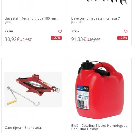
Llave stein flex. mult. boa 180 mm.
Llave combinada stein carraca 7
gde.
pc.arti.
STEIN
STEIN
30,92€
91,33€
- 27%
- 22%
42,18€
116,66€
Bidón Gasolina 5 Litros Homologado
Gato tijera 1,5 toneladas
Con Tubo Flexible