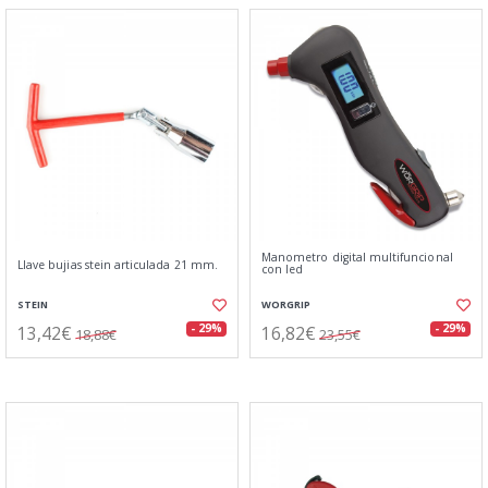
Manometro digital multifuncional
Llave bujias stein articulada 21 mm.
con led
STEIN
WORGRIP
13,42€
16,82€
- 29%
- 29%
18,88€
23,55€