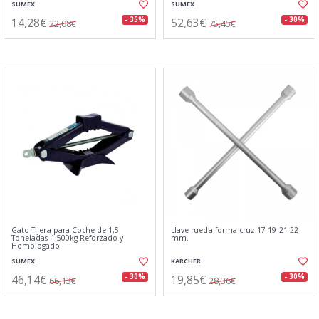
SUMEX
SUMEX
14,28€
52,63€
- 35%
- 30%
22,08€
75,45€
Gato Tijera para Coche de 1,5
Llave rueda forma cruz 17-19-21-22
Toneladas 1.500kg Reforzado y
mm.
Homologado
SUMEX
KARCHER
46,14€
19,85€
- 30%
- 30%
66,13€
28,36€